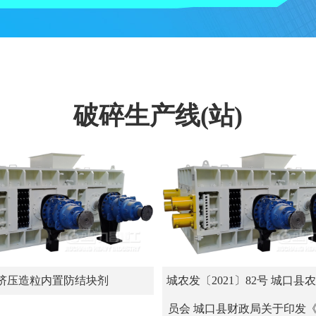
破碎生产线(站)
挤压造粒内置防结块剂
城农发〔2021〕82号 城口县
员会 城口县财政局关于印发《20