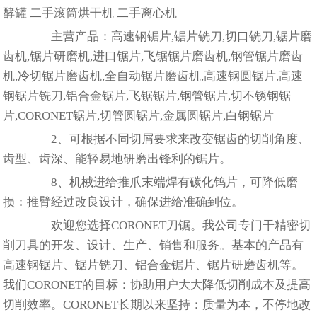
酵罐 二手滚筒烘干机 二手离心机
主营产品：高速钢锯片,锯片铣刀,切口铣刀,锯片磨
齿机,锯片研磨机,进口锯片,飞锯锯片磨齿机,钢管锯片磨齿
机,冷切锯片磨齿机,全自动锯片磨齿机,高速钢圆锯片,高速
钢锯片铣刀,铝合金锯片,飞锯锯片,钢管锯片,切不锈钢锯
片,CORONET锯片,切管圆锯片,金属圆锯片,白钢锯片
2、可根据不同切屑要求来改变锯齿的切削角度、
齿型、齿深、能轻易地研磨出锋利的锯片。
8、机械进给推爪末端焊有碳化钨片，可降低磨
损：推臂经过改良设计，确保进给准确到位。
欢迎您选择CORONET刀锯。我公司专门干精密切
削刀具的开发、设计、生产、销售和服务。基本的产品有
高速钢锯片、锯片铣刀、铝合金锯片、锯片研磨齿机等。
我们CORONET的目标：协助用户大大降低切削成本及提高
切削效率。CORONET长期以来坚持：质量为本，不停地改