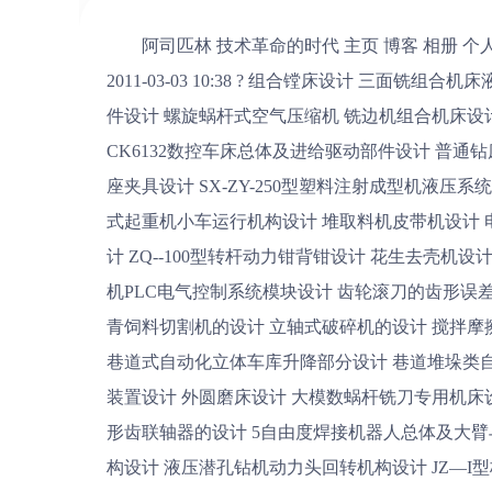
阿司匹林 技术革命的时代 主页 博客 相册 个人档案 好友 查看文章 机械专业毕业设计题目大全 2011-03-03 10:38 ? 组合镗床设计 三面铣组合机床液压系统和控制管理系统设计 铣削组合机床及主轴组件设计 螺旋蜗杆式空气压缩机 铣边机组合机床设计 铣削组合机床及其主轴组件设计 机械手腕部设计 CK6132数控车床总体及进给驱动部件设计 普通钻床改为自动化钻床设计 CA6140普通车床床头1轴轴承座夹具设计 SX-ZY-250型塑料注射成型机液压系统模块设计 龙门式起重机总体设计及金属结构设计 桥式起重机小车运行机构设计 堆取料机皮带机设计 电机车的气制动设计 QY40型汽车起重机液压系统的设计 ZQ--100型转杆动力钳背钳设计 花生去壳机设计 带位移电反馈的二级电液比例节流阀设计 皮带运输机PLC电气控制系统模块设计 齿轮滚刀的齿形误差检测设计 齿轮类零件参数化数控编程原型系统开发 青饲料切割机的设计 立轴式破碎机的设计 搅拌摩擦焊焊接工装设计 1.0t普通座式焊接变位机工装设计 巷道式自动化立体车库升降部分设计 巷道堆垛类自动化立体车库设计 茶树修剪机的设计 板材送进夹钳装置设计 外圆磨床设计 大模数蜗杆铣刀专用机床设计 300×3型钢轧钢机设计 高效二次风选粉机设计 鼓形齿联轴器的设计 5自由度焊接机器人总体及大臂与腰部设计 薄板定尺机构的设计 桥式起重机副起升机构设计 液压潜孔钻机动力头回转机构设计 JZ—I型校直机设计 龙门起重机设计 运送铝活塞铸造毛坯机械手设计 DX型钢丝绳芯式带式输送机设计 小汽车维修用液压升举装置 双螺杆压缩机的设计 稀油润滑液压系统设计 2110型柴油机气缸盖加工工艺规程设计及夹具设计 D180柴油机12孔攻丝机床及夹具设计 乳化液泵的设计 中单链型刮板输送机设计 75米钻机的总体设计 200米液压钻机变速箱的设计 AWC机架现场扩孔机设计 CA6110型铝活塞的机械加工工艺设计及夹具设计 DZ60振动打桩锤的设计 露天选采机液压系统设计 R175型柴油机机体加工自动线上用多功能液压机械手 T611镗床主轴箱传动设计及尾柱设计 WY型滚动轴承压装机设计 EQY-112-90 汽车变速箱后面孔系钻削组合机床设计 双活塞液压浆体泵液力缸设计 TMJ200型水果糖糖料拉白机设计 回旋冲击钻具轴承结构及润滑方式设计 螺杆压缩机系统装置设计 小型钢坯步进式加热炉液压传动系统设计 大直径桩基础工程成孔钻具I型钻具总体设计 大流量安全阀的设计 四杆中频数控淬火机床总体及上料机构设计 回旋冲击钻具星形运动结构设计 平面关节型机械手设计 大排量斜盘式轴向柱塞泵设计 XQB小型泥浆泵的结构设计 Z32K型摇臂钻床变速箱的改进设计 YTP26气腿式凿岩机机体工艺、夹具设计 汽车变速器上盖钻孔组合机床设计 数控铣床的主轴箱结构设计 宠物垫生产线的部件机械设计 大功率减速器液压加载试验台机械系统设计 打印机压轮设计 带式输送机摩擦轮调偏装置设计 电站水轮机进水阀门液压系统控制设计 多功能甘蔗中耕田管机改进设计 EX1000高效二次风选粉机（传动及壳体部件）设计 内充种气吸玉米免耕播种机的设计—部分的设计 立木地板加工机床成型机分度机构设计 小型三辊卷板机设计 叶型加工工装设计 Z3050摇臂钻床预选阀体机械加工工艺规程及镗孔工装夹具设计 液压泵上体阶梯孔的机床专用夹具计算机辅助设计研究? （含Pro/E） 凸轮机构的模糊优化设计 滚动轴承设计与自动计算程序设计 机械式四档变速器设计 曲轴润滑油孔加工机床的设计 钩尾框夹具设计 绞肉机的设计 移动式X光机总体及移转组件设计 XTK7140数控立式铣镗床及控制管理系统设计 XKA5032A/C数控立式升降台铣床自动换刀设计 XK100立式数控铣床主轴部件设计 ZXK-7532数控立式钻铣床主运动、进给系统及控制系统模块设计 XK5040数控立式铣床及控制系统设计 X6232C齿轮加工工艺及其齿轮夹具和刀具设计 CK6132数控车床总体及进给驱动部件设计 三面铣组合机床液压系统和控制系统设计 铣边机组合机床设计 铣削组合机床及其主轴组件设计 组合镗床设计 旁承上平面与下心盘上平面垂直距离检测装置的设计 托森差速器的设计 制冷系统综合试验台设计 挠性转子固有不平衡、永久性弯曲研究和故障诊断知识库设计 刨煤机截割部设计及滑靴设计 刨煤机输送系统与滑架设计 普通式双柱汽车举升机设计 2BJM-2型免耕精播机设计 气动通用上下料机械手的设计 无模压力成形机设计 三爪卡盘增力机构夹具设计 压缩机箱体加工工艺及夹具设计 机械手结构的总体方案设计 壳体零件机械加工工艺及工艺装备设计 台式数控龙门雕刻机工作台及Y轴传动部件设计 单拐曲轴零件机械加工工艺及工艺装备设计 驱动式滚筒运输机设计 CA6140主轴加工工艺及夹具设计 齿轮泵泵体工艺及加工Φ14、2-M8 孔夹具设计 定尺机装置设计 铁水浇包倾转机构的设计 挖掘机工作装置液压系统设计 半轴机械加工工艺及工装设计 小区自动化立体车库设计 ML280螺旋钻采煤机推进机构的设计 组合机床动力滑台液压系统的设计 GKZ高空作业车液压和电气控制系统设计 高空作业车工作臂结构设计及有限元分析 高空作业车转台的结构设计及分析 液压钻机本体组合机床设计 液压控制阀的理论研究与设计 中型四柱式液压机及液压系统设计 轴向柱塞泵设计 CA6150车床主轴箱设计 205t桥式起重机控制线路设计 无轴承电机的结构设计 C6136型车床经济型数控改造(横向)设计 西门子802s数控车床的进给控制设计 CNC3136A数控车床电气系统设计 轮式装载机行走系统及装置设计 基于工控机和PLC设计喷油泵实验台监控系统 凸轮机构CAD系统开发 闭风器的设计? （机械毕业论文）? PRO/e图纸 啤酒桶清洗机设计 GBW92外圆滚压装置设计 立式加工中心主轴组件的结构设计 铰链座制造工艺及夹具设计 液压静力压桩机夹桩压桩机构设计 YZY全液压静压桩机的电气控制系统总体设计 梳棉机箱体加工工艺及组合机床设计 基于电片机的家庭防盗报警器 络筒机槽筒专用加工机床及夹具设计 基于单片机一氧化碳报警器设计 保持架机械加工工艺及夹具设计 矿用提升机的设计 隧道掘进机概况及管片受力的有限元分析 板材弯曲成形有限元数值模拟分析? （有限元毕业论文） 基于单片机的交通灯自动控制器设计 可伸缩带式输送机结构设计? （机械设计毕业论文） 基于单片机实现红外测温仪设计 MG132/320-W型采煤机左牵引部机壳的加工PROC及数控编程 MG250/591-WD型采煤机右摇臂壳体的加工工艺规程及数控编程+ 送料机械手设计及Solidworks运动仿真 经济型数控系统研究与设计 电机轴的失效分析和优化设计 四点接触球轴承的设计 现场典型工业设备的PLC控制系统模块设计 数控机床复杂零件的加工过程设计 PLC自动换刀电气控制的设计 原棉水分测定仪的工作原理及硬件电路设计 消防智能电动车设计与制作 空调压缩机用无刷直流电动机进行设计及相应控制系统的设计 汽车雨刷器的设计及硬件控制 水果套袋机设计 水位检测仪系统模块设计 远程多路智能家用电器控制器设计 智能导热系数测试仪测控系统的设计 智能温度控制系统设计 智能型配电控制柜设计 基于射频技术的IC卡的研究 基于Mastercam造出洗洁精瓶的零件模型设计 TDA2003音频功率放大器的设计 基于DDS芯片AD9850的正弦发生器设计 火车摇枕磨耗板自动焊接机的电器控制系统设计 CA6150数控车床主轴箱及传动系统系统的设计 YZY400静力压桩机设计开发－大身结构有限元应力、强度分析 行星减速器设计三维造型虚拟设计分析 带轮的参数化设计 龙门刨床的可控硅调速系统控制电路的设计 铝合金仪表上盖与底座零件的数控加工工艺设计 易拉式罐盖垫的自动上料机构的设计 旋转罐装机的设计 支撑掩护式液压支架总体方案及立柱设计 飞机前起落架收放机构设计 火车制动梁用异型材矫直机的设计 矿用液压支架的设计 自动涂胶机设计 红外电子桩考系统的设计 摩托车交流底盘测控系统设计 YZY400全液压静力压桩机的横向行走及回转机构设计 汽车信号灯控制系统设计 三自由度圆柱坐标型工业机器人设计 送料机械手设计及Solidworks运动仿真 经济型数控系统研究与设计 球磨机给矿控制系统设计 1.光轴生产线专用气压搬运机械手设计 2.机械毕业设计:转载锤式破碎机总体设计 3.双齿辊破碎机设计 4.机械毕业设计:混凝土搅拌机设计 5.冲击器试验台液压系统设计 6.ZMX粉碎机下机体支承面专用铣床设计 7.14米高空作业车液压系统设计 8.机械毕业设计: 机械手设计 9.四自由度多用途气动机器人（机械手）结构设计及控制实现 10.轿车变速箱设计（五档变速器设计） 11.天然气电控发动机设计毕业设计 12.TGSS-50型水平刮板输送机---机头段设计 13.组合机床设计 14.1G-160型旋耕灭茬机总体及侧边传动装置设计 15.机械毕业设计:颚式破碎机设计 16. 除雪机的转载部分结构设计 17. 井下胶带输送集成控制 18. 普通带式输送机的设计 19. 泵吸式清淤系统设计 20. 基于S7-300 PLC的带传动实验台远程控制系统的研究 21. 基于Web的带传动实验台远程虚拟实验软件的研究 22. 液压传动虚拟实验设计 23.卷扬机设计 24. 提升机驱动系统设计 25. 双齿减速器设计 26.5T重轮式装载机的装载机设计 27.普通铣床数控化改造设计 28.复摆颚式破碎机设计 29.气流粉碎机设计与粒度控制 30.低速载货汽车驱动桥设计 31.压力机与垫板间夹紧机构设计 32.FDP-15非开挖钻机设计 33.J45-6.3型双动拉伸压力机及PLC控制系统设计 34.机械毕业设计:MC型埋刮板输送机设计 35.数控回转工作台设计 36.机械毕业设计:冲压搬运机械手设计 37.行走式小型液压起重机设计 38.150T液压机设计 39.机械毕业设计:机床上下料机械手设计 40.矿用固定式带式输送机设计 41.气门摇杆轴支座设计 42.机械毕业设计:卸料器的设计及改进设计 43.薄煤层采煤机总体方案设计及截割减速器设计 44.BM—4010PD万达汽车后驱动桥设计 45.普通CA6140车床的经济型数控化改造设计 46.机械毕业设计:数控钻床横、纵两向进给系统的设计 47.铣床的数控X-Y工作台设计 48.机械毕业设计:液压绞车泵站设计 49.膜片离合器设计 50.400型水溶膜流研成型机设计 51.自动售货机的PLC系统设计 52. 机械毕业设计:圆盘剪切机设计 53.Y—6.3S型液压机机械结构设计 54.Φ2.4×11m球磨机总体及筒体设计 55.立体车库内部机械结构优化设计 56.液力传动变速箱设计与仿线.数控车床系统XY工作台与控制系统设计 58.矸石制浆材料工业生产线筒辊磨滑履支承及密封装置设计 60.C6140普通车床的数控化改造设计 61.液压防溢板设计 62.专用机床液压系统设计 63.中煤层采煤机截割部设计 64.车载机械自动调平机械系统设计 65.四自由度的工业机器人设计 66.J01型机械转向器设计 67.电动观光汽车总体设计 68.定梁数控龙门镗铣床溜板进给系统设计 69.聚氯乙烯搅拌反应釜设计 70.Santana2000轿车制动系统设计 71.轿车机械式变速器设计 72.XA5032普通立式铣床进行数控化改造(普通铣床数控化改造） 73.普通车床的数控化改造 74.组合钻床设计 75.组合镗床设计 76.凿岩机机头零件PROC及工艺装备设计 77.CA6140车床尾座体的工艺规程以及设尾座体的两组专用夹具设计 78.薄煤层采煤工作面电缆拖移系统 79.掩护式液压支架设计 80.综采工作面大型刮板输送机设计 81.履带式半煤岩掘进机设计 82.放顶煤开采液压支架设计 83.矿车轮对装拆机设计 84.装煤机设计 85.矿车清车机 86.薄煤层采煤机牵引部设计 87.薄煤层采煤机截割部设计 88.矿山机械实验室设备管理系统的建立 89.瓦斯抽放液压钻机设计 90.机械毕业设计:pc-φ800×800锤式破碎机设计 91.双腔鄂式破碎