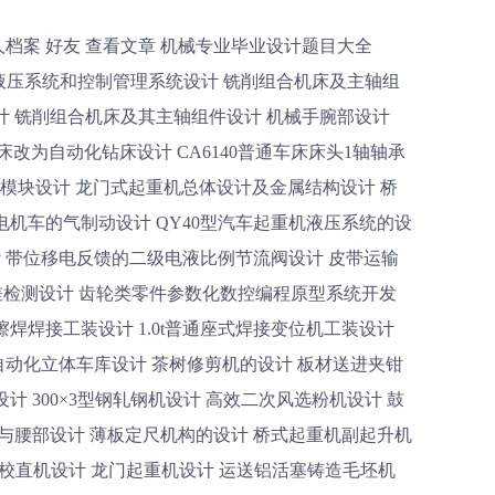
机设计 92.液压式测力装置设计 93.卧式钢筋切断机设计 94.工业机械手模型基于PLC的控制管理系统软硬件设计 95.船舶辅助机械PLC控制管理系统设计 96.板料折弯机液压系统模块设计 97.柴油机P型喷油器设计 98.螺旋管状面筋机总体及坯片导出装置设计 99.数控多工位钻床设计 100.柴油机供油角度自动提前器的结构特点与制造工艺设计 ? 101.机械毕业设计:数控钻床横、纵两向进给系统的设计论文下载含cad图纸 102.机械毕业论文:经济型数控车床控制管理系统设计论文下载含cad图纸 103.自动售货机设计 104. 振动筛式花生收获机的设计 105.给料装置传动系统模块设计 106.工业机械手液压系统设计 107.离心通风器设计 108.R180柴油机曲轴工艺设计及夹具设计 109.矩形型材端面坡口铣削机设计 110.钢筋调直机的设计 111.DTⅡ胶带输送机设计 112.XK5025型数控立铣床自动换刀装置设计 113.机械毕业设计:靠模攻丝组合机床设计 114.机械毕业设计:搅拌器设计? 115.机械毕业设计:加工中心主传动系统（电主轴）设计? 116.CA6140普通车床的数控化改造设计? 117.机械毕业设计:DTII型固定式带式输送机设计 118.气门摇臂轴支座的机械加工工艺及夹具设计 119.离合器设计 119.汽车ABS防抱死制动系统设计 120.专用榫齿铣PLC电气控制管理系统设计? 121.随车提升机的设计 122.468Q发动机缸体双面卧式钻床总体设计及左主轴箱设计 123.PLC自动售货机设计 124.CA6140车床拨叉A加工工艺及夹具设计 125.CA6140车床拨叉C加工工艺及夹具设计 126.自来水厂流量、水压远程采集系统模块设计 127.汽车轮胎内压自动监测及便携式补气装置设计 128.离心通风器设计论文 129.阀堵工艺工装设计及CAD/CAM 130.32/5T桥式起重机起升机构设计 131.QAY50起重机设计 132.CA6410车床拨叉831002加工工艺和夹具设计 133.齿轮箱工艺钻2-φ20孔工装及专机设计 134.齿轮箱工艺钻孔工装及专机设计 135.送料机械手设计 136.U型管式换热器设计 137.CAK6150普通车床的数控化改造 138.斜胶胎2号成型机四连杆式后压滚设计 139.啤酒周转箱注射机液压系统模块设计 140.轻型液压浅孔钻机设计 141.中等压力润滑泵的设计 142.炼钢厂滑动水口液压系统模块设计 143.活塞工艺夹具设计 144.农业机械毕业设计:水力驱动带状喷灌系统模块设计 145.卧式加工中心自动换刀机械手设计 146.固定式智能水泥包装机设计 147.带式物料输送机设计 148.潜孔钻气动冲击器设计 149.液压绞车设计 150.驱动小车设计 151.机械毕业设计：起重梁设计 152.单轨吊液压驱动葫芦设计 153.单轨吊车液压泵站的设计 154.单轨吊承载小车的设计 155.轮式装载机工作装置设计 156.CA6140杠杆加工工艺及夹具设计 157.支承套零件的专用夹具设计 158.推动架加工工艺规程设计 159.铝线及CP送丝装置设计与典型零件数控加工 160.数控龙门铣床立铣头部件设计 161.输出轴工艺与工装设计 162.气门摇臂轴支座加工工艺及夹具设计 163.汽车空调器前缸盖数控加工工艺的制订及夹具设计 164.机械毕业设计:塑料瓶理瓶机设计 165.煤矿机械毕业设计:2×132/630-WD采煤机可调行走箱设计 166.矿山毕业设计:300吨每小时煤粉带式输送机设计 167.机械毕业设计:隔水管套内焊缝自动焊接装置设计 168.机械毕业设计:HSG螺纹式连接液压缸结构设计 169.毕业设计:HSG拉杆式液压缸结构设计 170.大专机械毕业设计:自动采油系统地面提升绞车设计 171.机械毕业设计:三坐标数控铣床设计 172.机械毕业设计:物料传输颜色分拣系统模块设计 173.毕业设计:4102机体主凸孔扩孔镗削加工夹具设计 174.机械毕业设计:缸阀体的工艺分析及夹具设计 175.机械毕业设计:凸轮轴零件PROC设计 176.机械毕业设计:ZFG6600/17/32H型放顶煤液压支架设计 177.机械毕业设计:绞盘机的减速机构设计 178.机械毕业设计:CA6140下部刀架的工艺工装的设计 179.大学机械毕业设计:机车凸轮轴工艺夹具设计 180.机械毕业设计:汽车后桥壳体工艺夹具设计 181.汽车毕业设计:奥迪A6自动变速器实验台电路设计 182.机械毕业设计:轻型货车变速器设计 183.机械毕业设计:三坐标数控铣床设计 184.机械毕业设计:ZFG6600/17/32H型放顶煤液压支架设计 185.本科机械毕业设计：CA6140开合螺母工艺工装设计 186.机械毕业设计:汽车后桥壳体工艺夹具设计 187.大学机械毕业设计:机车凸轮轴工艺夹具设计 188.机械毕业设计:CA6140下部刀架的工艺工装的设计 189.机械毕业设计:绞盘机的减速机构设计 190.机械毕业设计:汽车变速器壳体工艺夹具设计 191.机械毕业设计:CA6140方刀架工艺工装设计 192.机械毕业设计:离心式水果榨汁机的机械设计 193.机械毕业设计：铣床强力万能铣头设计 194.机械毕业设计:果蔬原料去皮机的设计 195.机械毕业设计:MG400-940采煤机摇臂减速箱设计 196.机械毕业设计:活塞机械加工PROC及粗镗销孔夹具设计 197.机械毕业设计:钢筋矫直切断机设计 198.机械毕业设计:机械式钢筋钢管多功能加工机设计 9.机械毕业设计:JTP-1.6×1.2矿用提升绞车主轴装置设计 200.机械毕业设计:间歇式环保包装件成型设备设计 201.煤矿机械毕业设计:大功率采煤机截割部的设计 202.机械毕业设计:300/50KN单主梁龙门式起重机设计 203.机械毕业设计:立式精锻机自动上料机械手大臂升降及回转机构设计 204.机械毕业设计:立式浮动悬辊磨零部件优化设计 205.机械毕业设计:智能机器狗结构设计 206.机械毕业设计:车削中心机械部分设计 207.机械毕业设计:圆锯床设计 208.机械毕业设计:1吨单层全自动罐笼门设计 209.机械毕业设计:NGW行星齿轮传动电动滚筒设计 210.机械毕业设计:数控激光切割机设计 211.机械毕业设计CTY8/6-PG 电机车的设计 212.机械毕业设计:链驱动双层升降横移式立体车库设计lective body contract supervision and inspection leading group workThe leading group for the supervision and inspection of collective contract is a special working committee of the staff and workers Congress, which is under the coordination of the trade union:First, in accordance with the relevant laws and regulations of the state, the drafting of the collective contract, signed, changed, and the lifting of the whole process and the implementation of the whole process of regular or indefinite supervision and inspection.Two, in the process of the contract and the performance of the problem in a timely manner to supervise and coordinate the proper handling of the relevant aspects of the contract to ensure that the effective performance..Three, every year for the implementation of collective contracts to workers Congress or the Congress on behalf of the delegation (Group) long will be reported.Four, the subordinate units of the collective contract to perform the right to conductShen Longbao look in the eyes, for a chance to kill him. Shen Longbao behind smart to keep gendarmes, picked up a brick reservoir in cotton vest, walked into a small alley corner, seeing four weeks nobody will step up and pulled out bricks Asahi on military police knocked down. Unsuspecting Japanese military police was flaccid paralysis. Shen Longbao picked the Japanese military police gun in cotton vest, leave staff and workers representativesThe representatives of the staff and workers from the unit or away from retirement, on behalf of automatically disqualified, on behalf of the delegation to the original vacancy shall be in accordance with the provisions of the election.Replace the fourteenth representatives of the staff and workersThere are the representatives of the employees, who have the right to change the unit:1, due to illegal law and discipline punishment;2, often without reason not to participate in the activities of the staff representatives of the staff and the organization of the work of the organization, a serious dereliction of duty;3, because of unpaid leave, sick leave and long-term, full-time study and so on, not to participate in the activities of the p