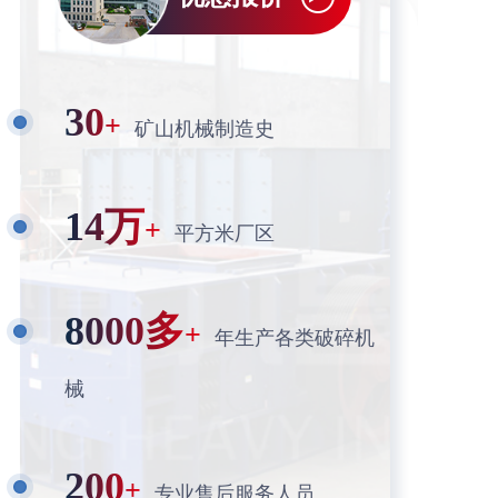
30
+
矿山机械制造史
14万
+
平方米厂区
8000多
+
年生产各类破碎机
械
200
+
专业售后服务人员