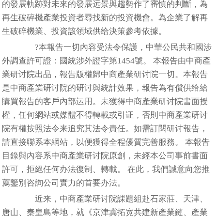
的發展軌跡對未來的發展远景與趨勢作了審慎的判斷，為
再生破碎機產業投資者尋找新的投資機會。為企業了解再
生破碎機業、投資該領域供给決策參考依據。
?本報告一切內容受法令保護，中華公民共和國涉
外調查許可證：國統涉外證字第1454號。 本報告由中商產
業研讨院出品，報告版權歸中商產業研讨院一切。本報告
是中商產業研讨院的研讨與統計效果，報告為有償供给給
購買報告的客戶內部运用。未獲得中商產業研讨院書面授
權，任何網站或媒體不得轉載或引证，否則中商產業研讨
院有權按照法令来追究其法令責任。如需訂閱研讨報告，
請直接聯系本網站，以便獲得全程優質完善服務。 本報告
目錄與內容系中商產業研讨院原創，未經本公司事前書面
許可，拒絕任何办法復制、轉載。 在此，我們誠意向您推
薦鑒別咨詢公司實力的首要办法。
近来，中商產業研讨院課題組赴石家莊、天津、
唐山、秦皇島等地，就《京津冀拓宽共建新產業鏈、產業